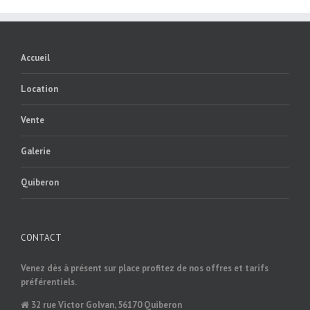
Accueil
Location
Vente
Galerie
Quiberon
CONTACT
Venez dès à présent sur place profitez de nos offres et tarifs
préférentiels.
32 rue Victor Golvan, 56170 Quiberon