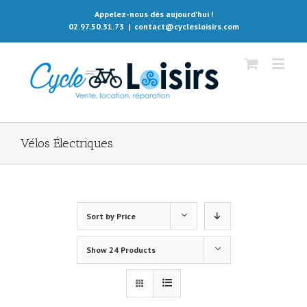
Appelez-nous dès aujourd'hui !
02.97.50.31.73
|
contact@cyclesloisirs.com
Vélos Électriques
Sort by
Price
Show
24 Products