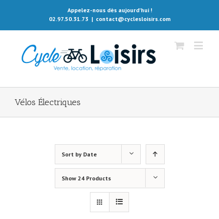
Appelez-nous dès aujourd'hui !
02.97.50.31.73
|
contact@cyclesloisirs.com
Vélos Électriques
Sort by
Date
Show
24 Products