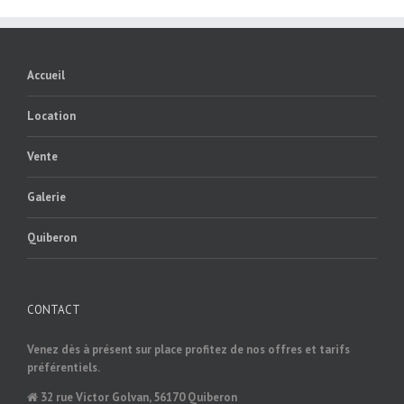
Accueil
Location
Vente
Galerie
Quiberon
CONTACT
Venez dès à présent sur place profitez de nos offres et tarifs
préférentiels.
32 rue Victor Golvan, 56170 Quiberon