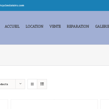
cyclesloisirs.com
ACCUEIL
LOCATION
VENTE
REPARATION
GALERI
oducts