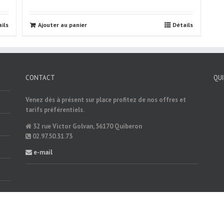
ils
Ajouter au panier
Détails
CONTACT
QU
Venez dès à présent sur place profitez de nos offres et
tarifs préférentiels.
32 rue Victor Golvan, 56170 Quiberon
02.97.50.31.73
e-mail
É-MARKETING.COM
|
Mentions Légales