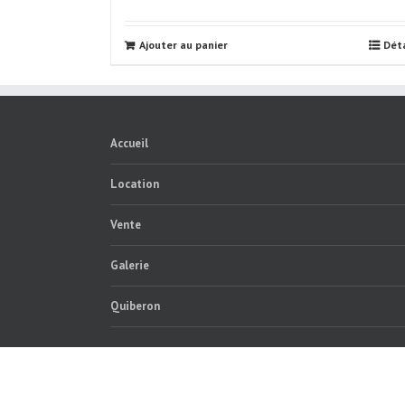
Ajouter au panier
Déta
Accueil
Location
Vente
Galerie
Quiberon
COPYRIGHT 2016 @ CYCLELOISIRS.COM | Créé par
SOCIÉT