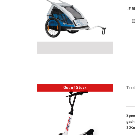
JE 
Trot
Out of Stock
Spee
gach
30Km