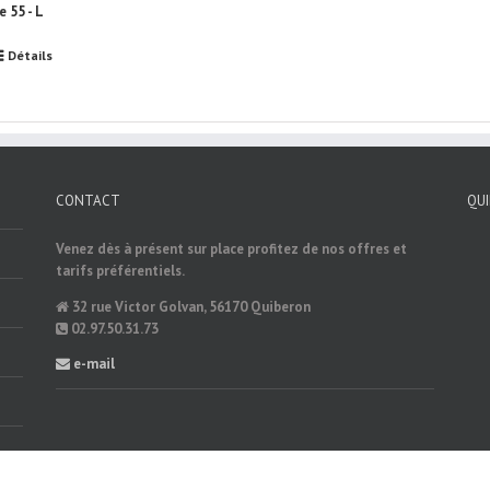
 55 - L
Détails
CONTACT
QU
Venez dès à présent sur place profitez de nos offres et
tarifs préférentiels.
32 rue Victor Golvan, 56170 Quiberon
02.97.50.31.73
e-mail