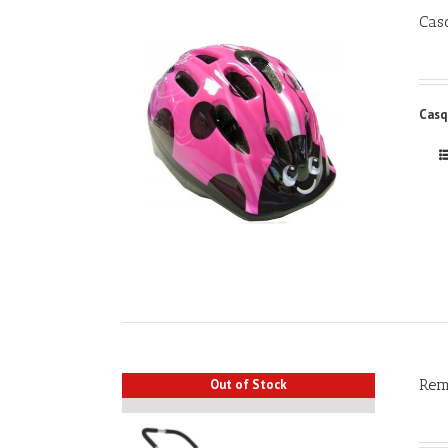
Cas
Casq
Rem
Out of Stock