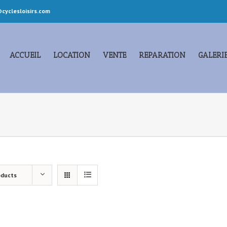
cyclesloisirs.com
ACCUEIL
LOCATION
VENTE
REPARATION
GALERI
oducts