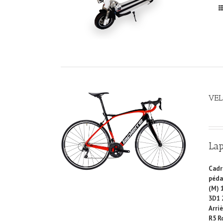
VEL
La
Cadr
péda
(M) 
3D1 
Arri
R5 R