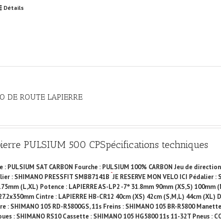
Détails
O DE ROUTE LAPIERRE
pierre PULSIUM 500 CP
Spécifications techniques
e : PULSIUM SAT CARBON Fourche : PULSIUM 100% CARBON Jeu de direction :
lier : SHIMANO PRESSFIT SMBB7141B
JE RESERVE MON VELO ICI
Pédalier :
175mm (L,XL) Potence : LAPIERRE AS-LP2 -7° 31.8mm 90mm (XS,S) 100mm (M
27.2x350mm Cintre : LAPIERRE HB-CR12 40cm (XS) 42cm (S,M,L) 44cm (XL) Dé
ère : SHIMANO 105 RD-R5800GS, 11s Freins : SHIMANO 105 BR-R5800 Manette
oues : SHIMANO RS10 Cassette : SHIMANO 105 HG5800 11s 11-32T Pneus : CONT