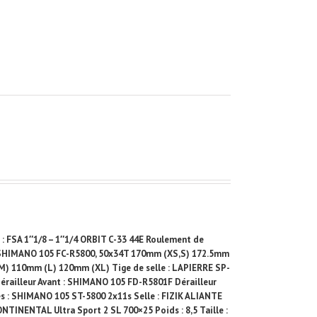
 FSA 1″1/8 – 1″1/4 ORBIT C-33 44E Roulement de
 SHIMANO 105 FC-R5800, 50x34T 170mm (XS,S) 172.5mm
) 110mm (L) 120mm (XL) Tige de selle : LAPIERRE SP-
railleur Avant : SHIMANO 105 FD-R5801F Dérailleur
s : SHIMANO 105 ST-5800 2x11s Selle : FIZIK ALIANTE
INENTAL Ultra Sport 2 SL 700×25 Poids : 8,5 Taille :