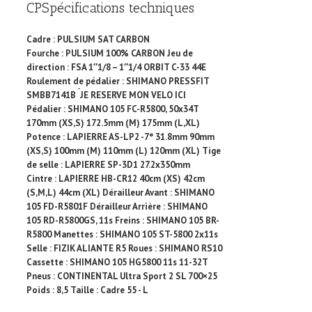
CP
Spécifications techniques
Cadre : PULSIUM SAT CARBON
Fourche : PULSIUM 100% CARBON Jeu de
direction : FSA 1″1/8 – 1″1/4 ORBIT C-33 44E
Roulement de pédalier : SHIMANO PRESSFIT
SMBB7141B
JE RESERVE MON VELO ICI
Pédalier : SHIMANO 105 FC-R5800, 50x34T
170mm (XS,S) 172.5mm (M) 175mm (L,XL)
Potence : LAPIERRE AS-LP2 -7° 31.8mm 90mm
(XS,S) 100mm (M) 110mm (L) 120mm (XL) Tige
de selle : LAPIERRE SP-3D1 27.2x350mm
Cintre : LAPIERRE HB-CR12 40cm (XS) 42cm
(S,M,L) 44cm (XL) Dérailleur Avant : SHIMANO
105 FD-R5801F Dérailleur Arrière : SHIMANO
105 RD-R5800GS, 11s Freins : SHIMANO 105 BR-
R5800 Manettes : SHIMANO 105 ST-5800 2x11s
Selle : FIZIK ALIANTE R5 Roues : SHIMANO RS10
Cassette : SHIMANO 105 HG5800 11s 11-32T
Pneus : CONTINENTAL Ultra Sport 2 SL 700×25
Poids : 8,5 Taille : Cadre 55 - L