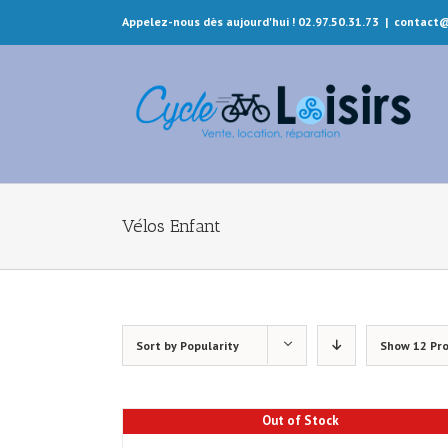
Appelez-nous dès aujourd'hui ! 02.97.50.31.73
|
contact@
Vélos Enfant
Sort by
Popularity
Show
12 Pr
Out of Stock