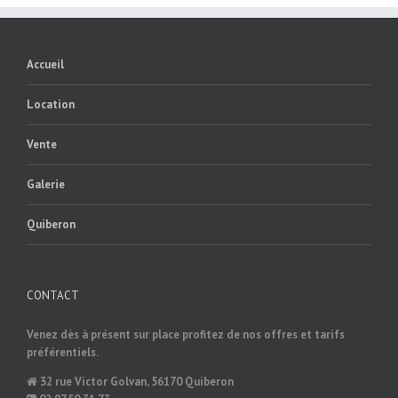
Accueil
Location
Vente
Galerie
Quiberon
CONTACT
Venez dès à présent sur place profitez de nos offres et tarifs
préférentiels.
32 rue Victor Golvan, 56170 Quiberon