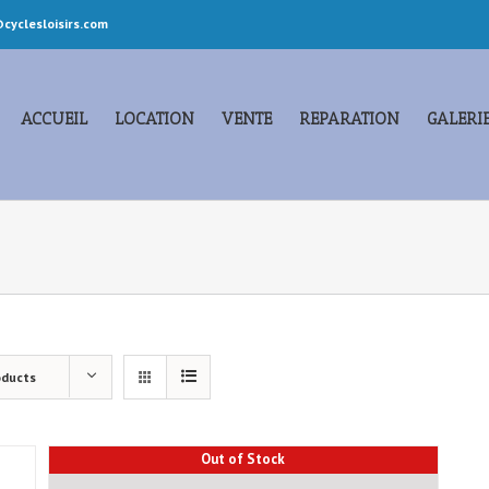
cyclesloisirs.com
ACCUEIL
LOCATION
VENTE
REPARATION
GALERI
oducts
Out of Stock