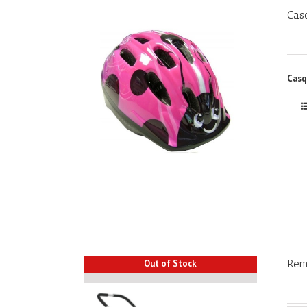
Cas
Casq
Rem
Out of Stock