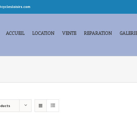
cyclesloisirs.com
ACCUEIL
LOCATION
VENTE
REPARATION
GALERI
oducts