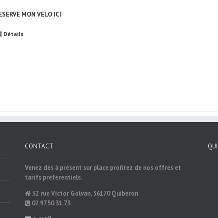
RESERVE MON VELO ICI
Détails
CONTACT
QU
Venez dès à présent sur place profitez de nos offres et
tarifs préférentiels.
32 rue Victor Golvan, 56170 Quiberon
02.97.50.31.73