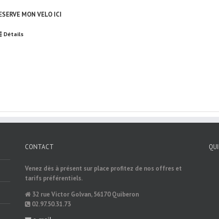
RESERVE MON VELO ICI
Détails
CONTACT
QU
Venez dès à présent sur place profitez de nos offres et
tarifs préférentiels.
32 rue Victor Golvan, 56170 Quiberon
02.97.50.31.73