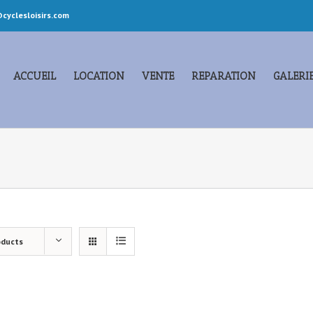
cyclesloisirs.com
ACCUEIL
LOCATION
VENTE
REPARATION
GALERI
oducts