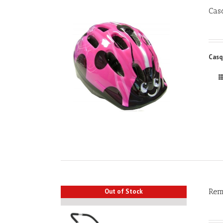
Cas
Casq
Rem
Out of Stock