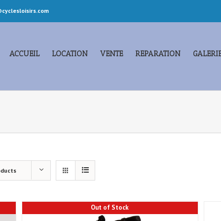
cyclesloisirs.com
ACCUEIL
LOCATION
VENTE
REPARATION
GALERI
oducts
Out of Stock