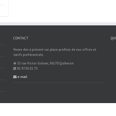
CONTACT
QU
Venez dès à présent sur place profitez de nos offres et
tarifs préférentiels.
32 rue Victor Golvan, 56170 Quiberon
02.97.50.31.73
e-mail
É-MARKETING.COM
|
Mentions Légales