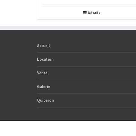
Détails
Accueil
Location
Vente
Galerie
Quiberon
COPYRIGHT 2016 @ CYCLELOISIRS.COM | Créé par
SOCIÉT