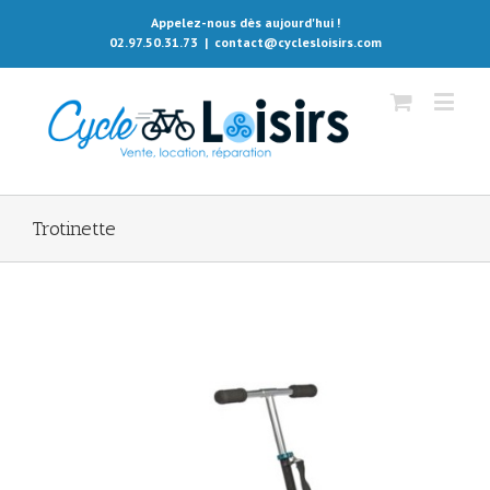
Appelez-nous dès aujourd'hui !
02.97.50.31.73
|
contact@cyclesloisirs.com
Trotinette