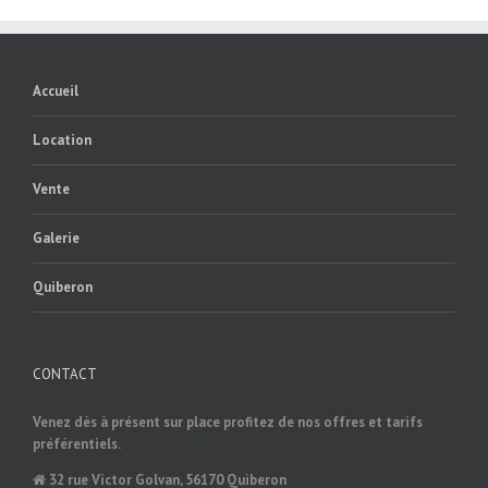
Accueil
Location
Vente
Galerie
Quiberon
CONTACT
Venez dès à présent sur place profitez de nos offres et tarifs
préférentiels.
32 rue Victor Golvan, 56170 Quiberon