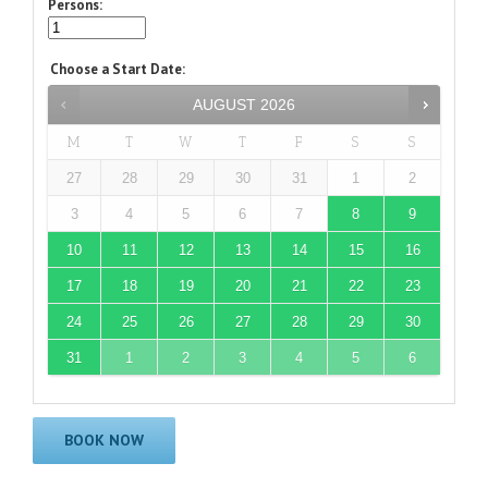
Persons:
Choose a Start Date
:
AUGUST
2026
M
T
W
T
F
S
S
27
28
29
30
31
1
2
3
4
5
6
7
8
9
10
11
12
13
14
15
16
17
18
19
20
21
22
23
24
25
26
27
28
29
30
31
1
2
3
4
5
6
BOOK NOW