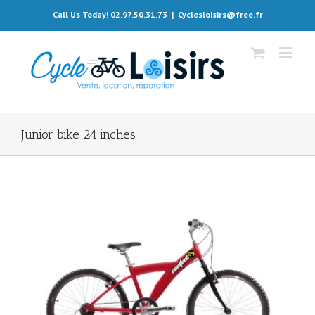
Call Us Today! 02.97.50.31.73
|
Cyclesloisirs@free.fr
Junior bike 24 inches