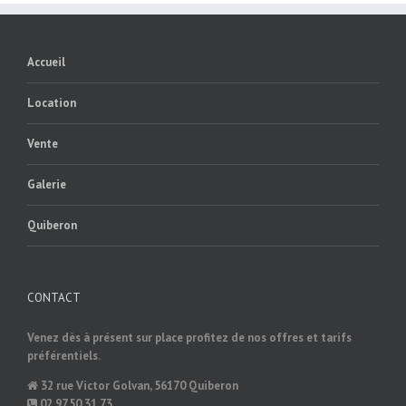
Accueil
Location
Vente
Galerie
Quiberon
CONTACT
Venez dès à présent sur place profitez de nos offres et tarifs
préférentiels.
32 rue Victor Golvan, 56170 Quiberon
02.97.50.31.73