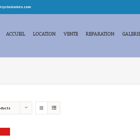
cyclesloisirs.com
ACCUEIL
LOCATION
VENTE
REPARATION
GALERI
oducts