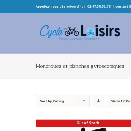
Appelez-nous dès aujourd'hui ! 02.97.50.31.73
|
contact@
Monoroues et planches gyroscopiques
Sort by
Rating
Show
12 Pr
Out of Stock