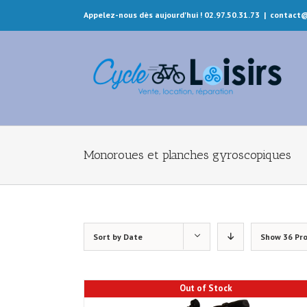
Appelez-nous dès aujourd'hui ! 02.97.50.31.73
|
contact@
Monoroues et planches gyroscopiques
Sort by
Date
Show
36 Pr
Out of Stock