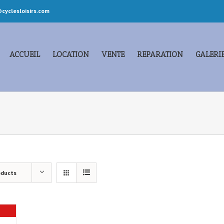
cyclesloisirs.com
ACCUEIL
LOCATION
VENTE
REPARATION
GALERI
oducts