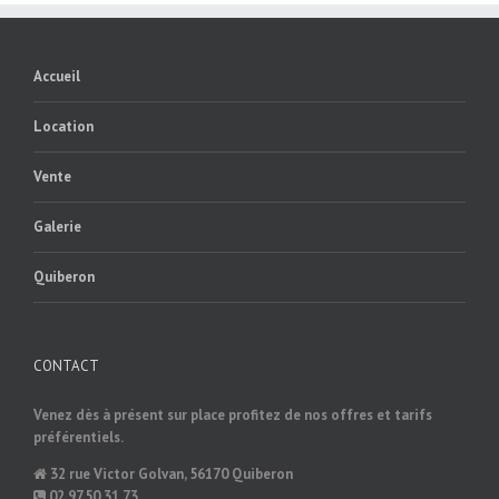
Accueil
Location
Vente
Galerie
Quiberon
CONTACT
Venez dès à présent sur place profitez de nos offres et tarifs
préférentiels.
32 rue Victor Golvan, 56170 Quiberon
02.97.50.31.73