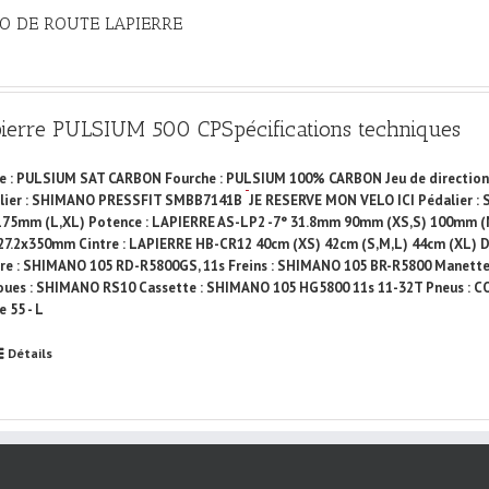
O DE ROUTE LAPIERRE
pierre PULSIUM 500 CP
Spécifications techniques
e : PULSIUM SAT CARBON Fourche : PULSIUM 100% CARBON Jeu de direction :
lier : SHIMANO PRESSFIT SMBB7141B
JE RESERVE MON VELO ICI
Pédalier :
175mm (L,XL) Potence : LAPIERRE AS-LP2 -7° 31.8mm 90mm (XS,S) 100mm (M
27.2x350mm Cintre : LAPIERRE HB-CR12 40cm (XS) 42cm (S,M,L) 44cm (XL) Dé
ère : SHIMANO 105 RD-R5800GS, 11s Freins : SHIMANO 105 BR-R5800 Manette
oues : SHIMANO RS10 Cassette : SHIMANO 105 HG5800 11s 11-32T Pneus : CONT
 55 - L
Détails