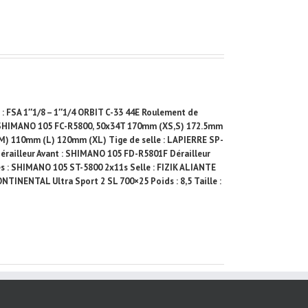
 FSA 1″1/8 – 1″1/4 ORBIT C-33 44E Roulement de
 SHIMANO 105 FC-R5800, 50x34T 170mm (XS,S) 172.5mm
) 110mm (L) 120mm (XL) Tige de selle : LAPIERRE SP-
railleur Avant : SHIMANO 105 FD-R5801F Dérailleur
s : SHIMANO 105 ST-5800 2x11s Selle : FIZIK ALIANTE
INENTAL Ultra Sport 2 SL 700×25 Poids : 8,5 Taille :