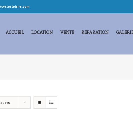
cyclesloisirs.com
ACCUEIL
LOCATION
VENTE
REPARATION
GALERI
oducts