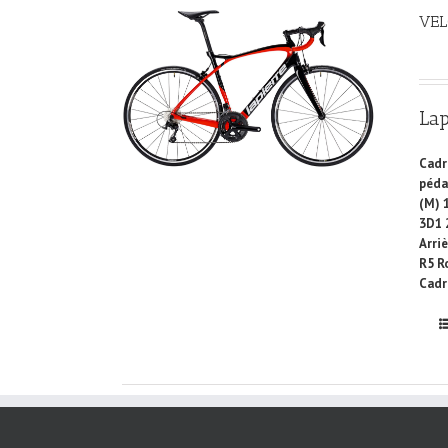
VEL
La
Cadr
péda
(M) 
3D1 
Arri
R5 R
Cadre