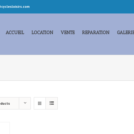
cyclesloisirs.com
ACCUEIL
LOCATION
VENTE
REPARATION
GALERI
oducts