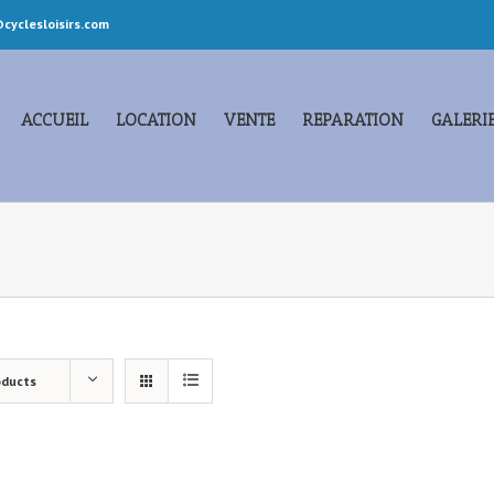
cyclesloisirs.com
ACCUEIL
LOCATION
VENTE
REPARATION
GALERI
oducts