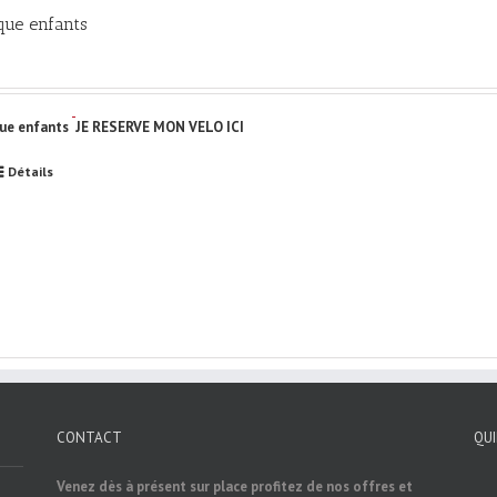
que enfants
ue enfants
JE RESERVE MON VELO ICI
Détails
CONTACT
QU
Venez dès à présent sur place profitez de nos offres et