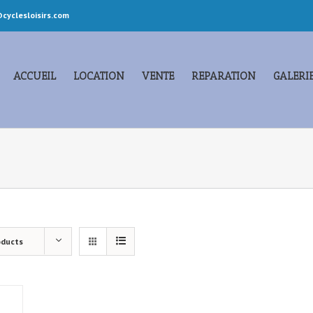
cyclesloisirs.com
ACCUEIL
LOCATION
VENTE
REPARATION
GALERI
oducts