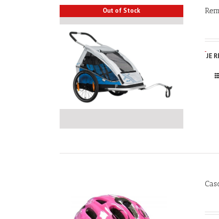
Rem
Out of Stock
JE 
Cas