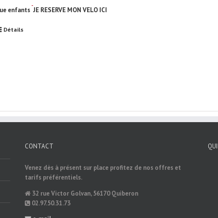
ue enfants
JE RESERVE MON VELO ICI
Détails
CONTACT
QU
Venez dès à présent sur place profitez de nos offres et
tarifs préférentiels.
32 rue Victor Golvan, 56170 Quiberon
02.97.50.31.73