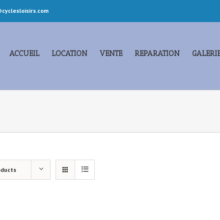
cyclesloisirs.com
ACCUEIL
LOCATION
VENTE
REPARATION
GALERI
oducts