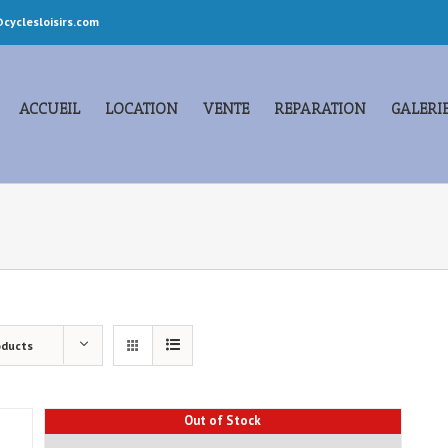
cyclesloisirs.com
ACCUEIL
LOCATION
VENTE
REPARATION
GALERI
oducts
Out of Stock