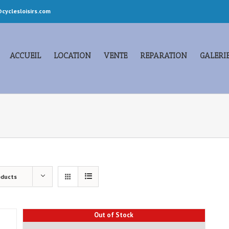
cyclesloisirs.com
ACCUEIL
LOCATION
VENTE
REPARATION
GALERI
oducts
Out of Stock