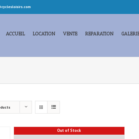
cyclesloisirs.com
ACCUEIL
LOCATION
VENTE
REPARATION
GALERI
oducts
Out of Stock